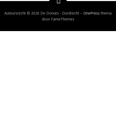
Auteursrecht © 2026 De Donuts - Dordrecht
–
OnePress
thema
door FameThemes