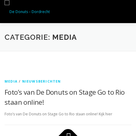
Ga
naar
Menu
de
inhoud
CATEGORIE:
MEDIA
MEDIA
/
NIEUWSBERICHTEN
Foto’s van De Donuts on Stage Go to Rio
staan online!
Foto’s van De Donuts on Stage Go to Rio staan online! Kijk hier